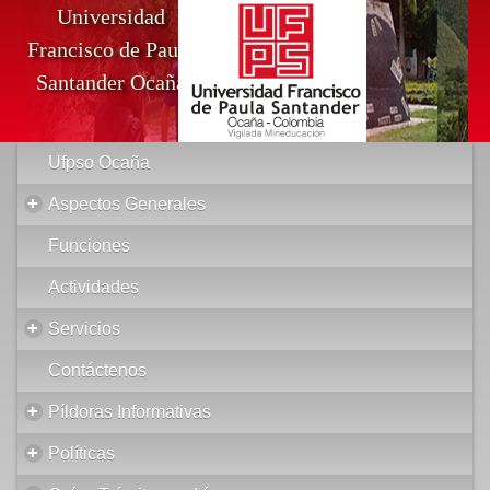
Universidad
Francisco de Paula
Santander Ocaña
Ufpso Ocaña
+
Aspectos Generales
Funciones
Actividades
+
Servicios
Contáctenos
+
Píldoras Informativas
+
Políticas