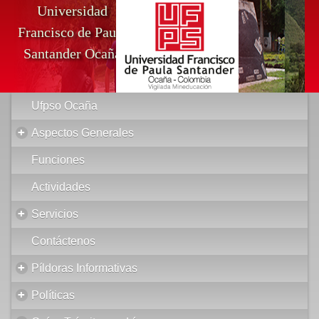
Universidad
Francisco de Paula
Santander Ocaña
Ufpso Ocaña
+
Aspectos Generales
Funciones
Actividades
+
Servicios
Contáctenos
+
Píldoras Informativas
+
Políticas