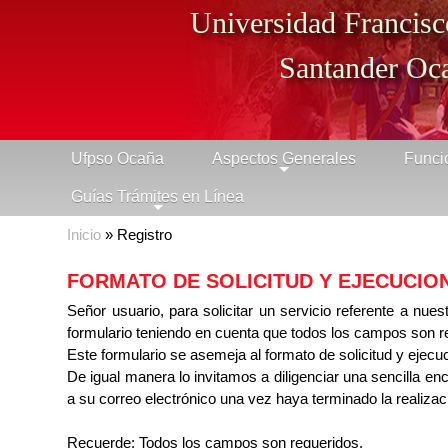
Universidad Francisc
Santander Oc
Ufpso Ocaña
Aspectos Generales
Funci
+
Guías Trámites en Línea
+
Inicio
» Registro
FORMATO DE SOLICITUD Y EJECUCIO
Señor usuario, para solicitar un servicio referente a nue
formulario teniendo en cuenta que todos los campos son r
Este formulario se asemeja al formato de solicitud y ejec
De igual manera lo invitamos a diligenciar una sencilla en
a su correo electrónico una vez haya terminado la realizac
Recuerde: Todos los campos son requeridos.