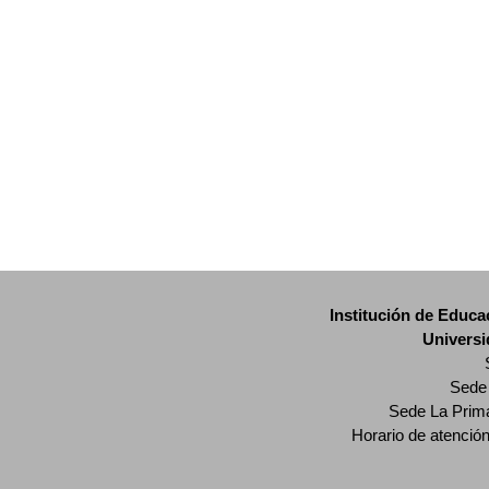
Institución de Educa
Universi
Sede 
Sede La Prima
Horario de atenció