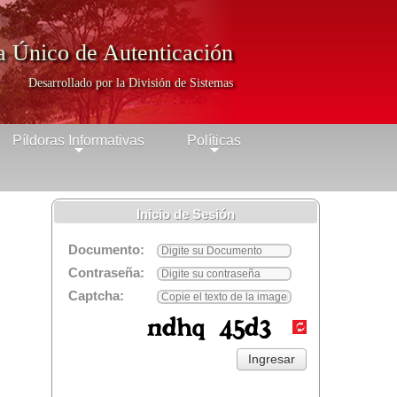
a Único de Autenticación
Desarrollado por la División de Sistemas
Píldoras Informativas
Políticas
+
+
Inicio de Sesión
Documento:
Contraseña:
Captcha: