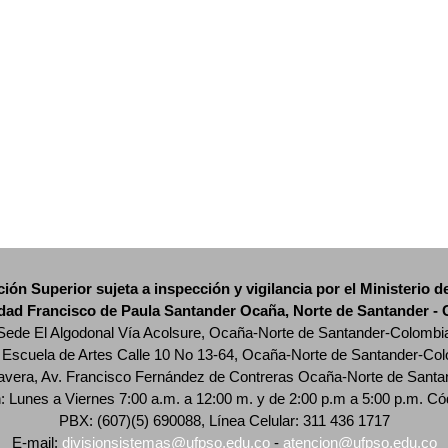
ción Superior sujeta a inspección y vigilancia por el Ministerio 
dad Francisco de Paula Santander Ocaña, Norte de Santander -
Sede El Algodonal Vía Acolsure, Ocaña-Norte de Santander-Colombi
Escuela de Artes Calle 10 No 13-64, Ocaña-Norte de Santander-Co
vera, Av. Francisco Fernández de Contreras Ocaña-Norte de Sant
n: Lunes a Viernes 7:00 a.m. a 12:00 m. y de 2:00 p.m a 5:00 p.m. Có
PBX: (607)(5) 690088, Línea Celular: 311 436 1717
E-mail:
divisionsistemas@ufpso.edu.co
-
atencion@ufpso.edu.co