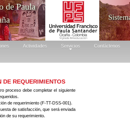
o de Paula
Sistem
aña
ones
Actividades
Servicios
Contáctenos
+
N DE REQUERIMIENTOS
stro proceso debe completar el siguiente
equeridos.
ución de requerimiento (F-TT-DSS-001).
cuesta de satisfacción, que será enviada
ión de su requerimiento.